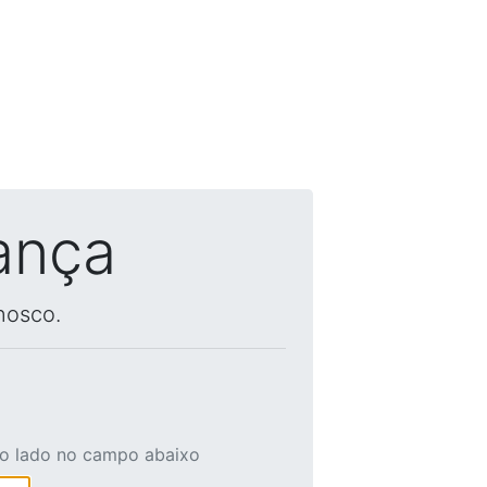
ança
nosco.
ao lado no campo abaixo