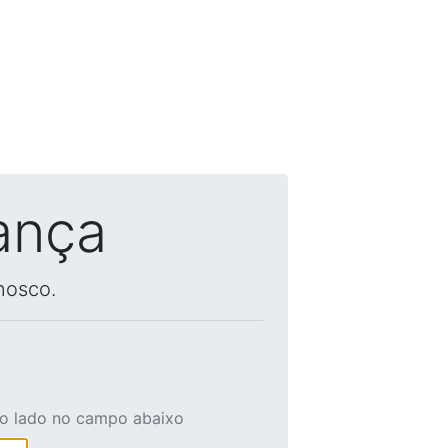
ança
nosco.
ao lado no campo abaixo